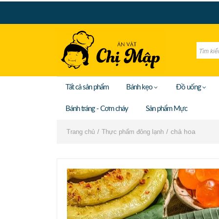
Tất cả sản phẩm
Bánh kẹo
Đồ uống
Bánh tráng - Cơm cháy
Sản phẩm Mực
chả hoa
Trang chủ
Thực phẩm đông lạnh