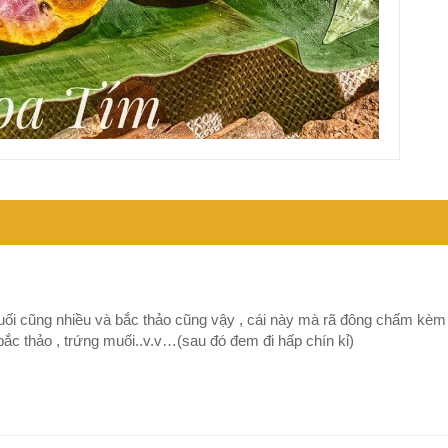
uối cũng nhiều và bắc thảo cũng vậy , cái này mà rã đông chấm kèm
bắc thảo , trứng muối..v.v…(sau đó đem đi hấp chín kỉ)