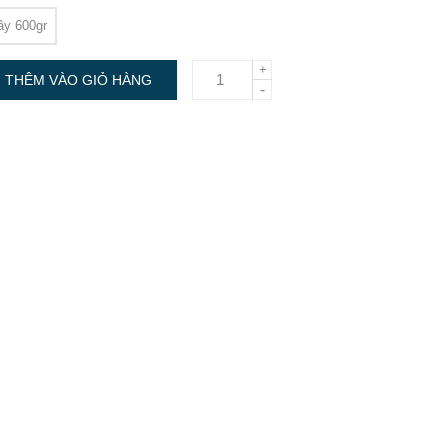
ây 600gr
+
THÊM VÀO GIỎ HÀNG
-