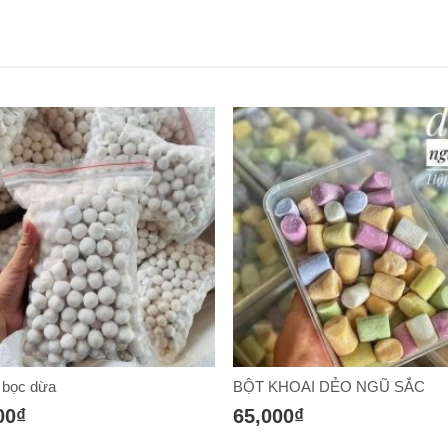
KHOAI DẺO NGŨ SẮC
nem nướng nha trang
00₫
90,000₫