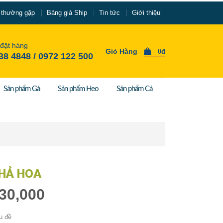
 thường gặp
Bảng giá Ship
Tin tức
Giới thiệu
 đặt hàng
Giỏ Hàng
0đ
38 4848 / 0972 122 500
Sản phẩm Gà
Sản phẩm Heo
Sản phẩm Cá
HẢ HOA
30,000
u đề