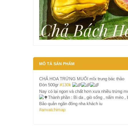
MÔ TẢ SẢN PHẨM
CHẢ HOA TRỨNG MUỐI mĩx trung bác thảo
Đòn 500gr
#130k
Nay có lại ngon và chất hơn xưa nhiều trứng m
Thành phần : Bì da , giò sống , nấm mèo , 
Bảo quản ngăn đông nha khách iu
#anvatchimap