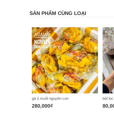
SẢN PHẨM CÙNG LOẠI
bột lọc bọc dừa
BỘT 
80,000₫
65,0