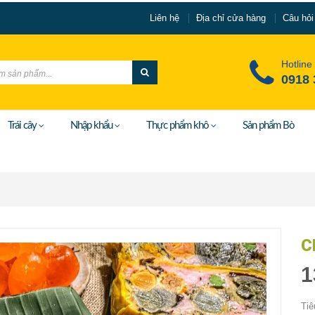
Liên hệ
Địa chỉ cửa hàng
Câu hỏi
Hotline
0918 
Trái cây
Nhập khẩu
Thực phẩm khô
Sản phẩm Bò
C
1
Tiê