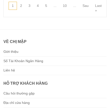
1
2
3
4
5
...
10
...
Last
»
VỀ CHỊ MẬP
Giới thiệu
Số Tài Khoản Ngân Hàng
Liên hệ
HỖ TRỢ KHÁCH HÀNG
Câu hỏi thường gặp
Địa chỉ cửa hàng