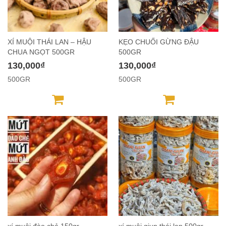
XÍ MUỘI THÁI LAN – HẬU
KẸO CHUỐI GỪNG ĐẬU
CHUA NGỌT 500GR
500GR
130,000₫
130,000₫
500GR
500GR
xí muội đào chẻ 150gr
xí muội giun thái lan 500gr