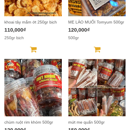
khoai tây mắm ớt 250gr bịch
ME LÀO MUỐI Tomyum 500gr
110,000₫
120,000₫
250gr bịch
500gr
chùm ruột rim khóm 500gr
mứt me quấn 500gr
120,000₫
150,000₫