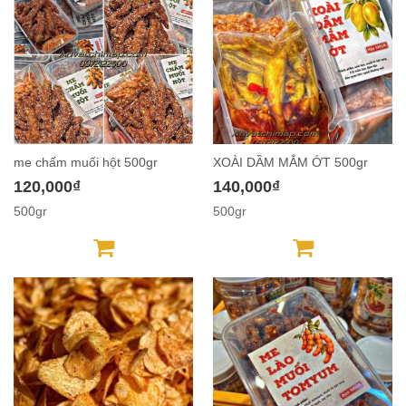
me chấm muối hột 500gr
XOÀI DẦM MẮM ỚT 500gr
120,000₫
140,000₫
500gr
500gr