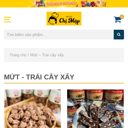
0
Mứt – Trái cây xấy
Trang chủ
MỨT - TRÁI CÂY XẤY